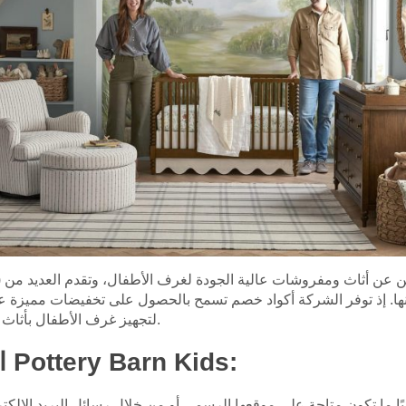
ها. إذ توفر الشركة أكواد خصم تسمح بالحصول على تخفيضات مميزة عن
لتجهيز غرف الأطفال بأثاث مميز وديكورات جذابة بأسعار مخفضة.
استكشاف أكواد خصم Pottery Barn Kids:
ًا ما تكون متاحة على موقعها الرسمي أو من خلال رسائل البريد الإلكترو