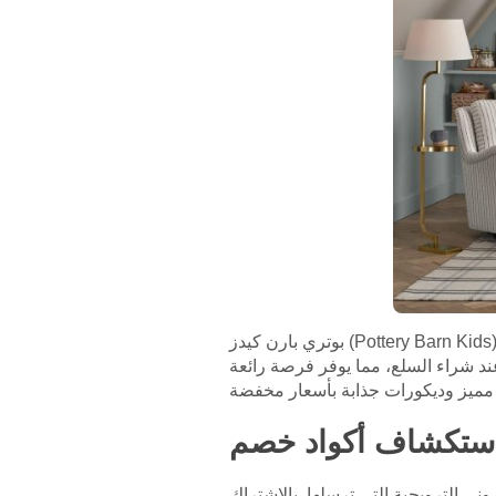
بوتري بارن كيدز (Pottery Barn Kids) هي وجهة معروفة للآباء الباحثين عن أثاث ومفروشات عالية الجودة لغرف الأطفال، وتقدم العديد من
د شراء السلع، مما يوفر فرصة رائعة
ني الترويجية التي ترسلها. بالاشتراك