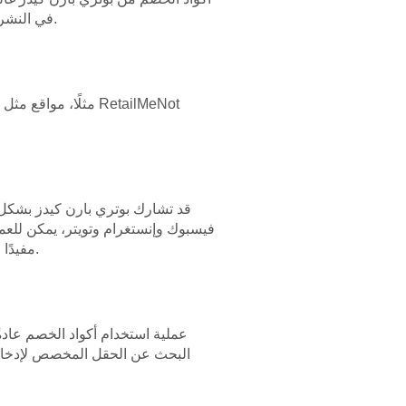
في النشرة الإخبارية، يمكن للعملاء الحصول على أكواد خصم حصرية وإشعارات مبكرة عن المبيعات والعروض الخاصة.
قد تشارك بوتري بارن كيدز بشكل
فيسبوك وإنستغرام وتويتر، يمكن لل
الهواتف النقالة، لذا يمكن أن يكون تحقق التطبيق الخاص بـ Pottery Barn Kids مفيدًا للعثور على فرص توفير فريدة.
عملية استخدام أكواد الخصم عادةً
البحث عن الحقل المخصص لإدخال ك