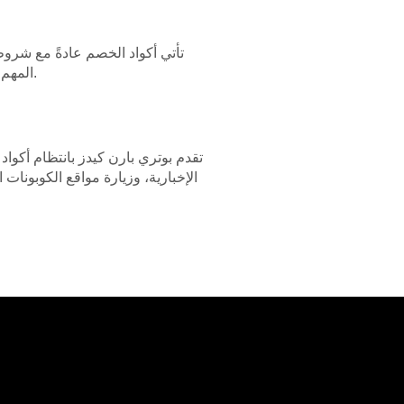
تأتي أكواد الخصم عادةً مع شروط
المهم مراجعة هذه التفاصيل للتأكد من أن الكود ينطبق على الشراء المقصود وللحصول على أقصى قدر من الخصم.
تقدم بوتري بارن كيدز بانتظام أكوا
الإخبارية، وزيارة مواقع الكوبونات