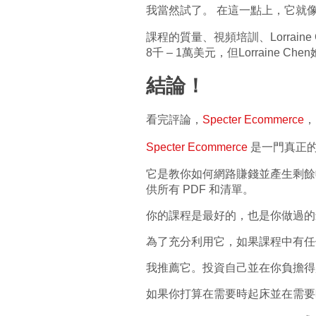
我當然試了。 在這一點上，它就
課程的質量、視頻培訓、Lorra
8千 – 1萬美元，但Lorraine
結論！
看完評論，
Specte
r Ecommerce
，
Spec
ter Ecommerce
是一門真正的課
它是教你如何網路賺錢並產生剩餘
供所有 PDF 和清單。
你的課程是最好的，也是你做過的
為了充分利用它，如果課程中有任
我推薦它。投資自己並在你負擔得
如果你打算在需要時起床並在需要