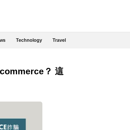
ws
Technology
Travel
Ecommerce？ 這