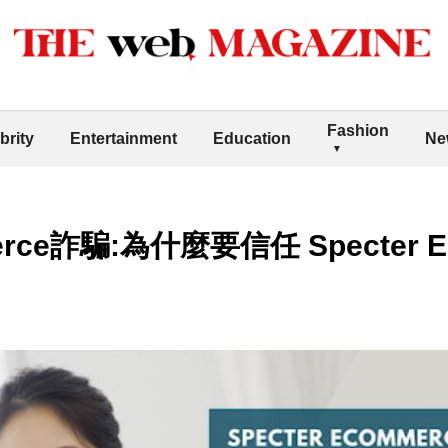
Fashion
brity
Entertainment
Education
Ne
merce詐騙:為什麼要信任 Specter 