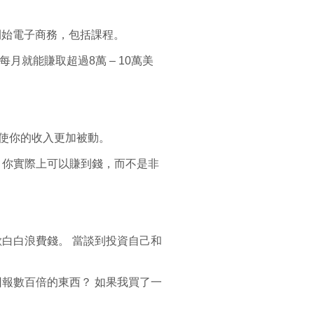
何開始電子商務，包括課程。
就能賺取超過8萬 – 10萬美
來，並使你的收入更加被動。
，你實際上可以賺到錢，而不是非
白白浪費錢。 當談到投資自己和
資回報數百倍的東西？ 如果我買了一