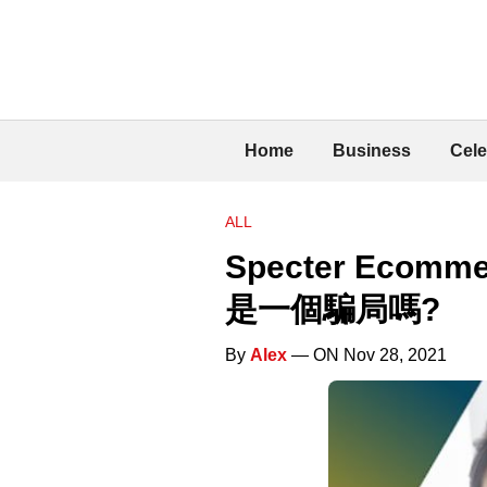
Home
Business
Cele
ALL
Specter Ecom
是一個騙局嗎?
By
Alex
— ON Nov 28, 2021