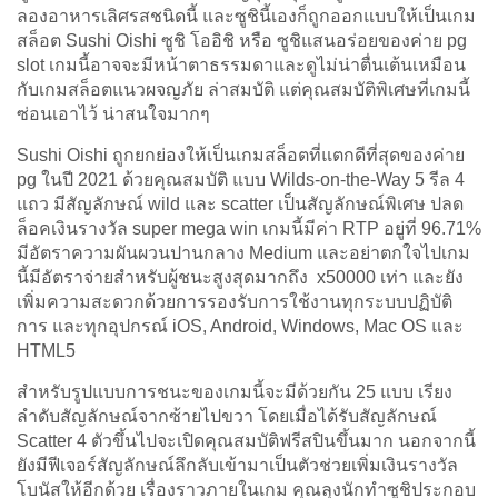
ลองอาหารเลิศรสชนิดนี้ และซูชินี้เองก็ถูกออกแบบให้เป็นเกม
สล็อต Sushi Oishi ซูชิ โออิชิ หรือ ซูชิแสนอร่อยของค่าย pg
slot เกมนี้อาจจะมีหน้าตาธรรมดาและดูไม่น่าตื่นเต้นเหมือน
กับเกมสล็อตแนวผจญภัย ล่าสมบัติ แต่คุณสมบัติพิเศษที่เกมนี้
ซ่อนเอาไว้ น่าสนใจมากๆ
Sushi Oishi ถูกยกย่องให้เป็นเกมสล็อตที่แตกดีที่สุดของค่าย
pg ในปี 2021 ด้วยคุณสมบัติ แบบ Wilds-on-the-Way 5 รีล 4
แถว มีสัญลักษณ์ wild และ scatter เป็นสัญลักษณ์พิเศษ ปลด
ล็อคเงินรางวัล super mega win เกมนี้มีค่า RTP อยู่ที่ 96.71%
มีอัตราความผันผวนปานกลาง Medium และอย่าตกใจไปเกม
นี้มีอัตราจ่ายสำหรับผู้ชนะสูงสุดมากถึง x50000 เท่า และยัง
เพิ่มความสะดวกด้วยการรองรับการใช้งานทุกระบบปฏิบัติ
การ และทุกอุปกรณ์ iOS, Android, Windows, Mac OS และ
HTML5
สำหรับรูปแบบการชนะของเกมนี้จะมีด้วยกัน 25 แบบ เรียง
ลำดับสัญลักษณ์จากซ้ายไปขวา โดยเมื่อได้รับสัญลักษณ์
Scatter 4 ตัวขึ้นไปจะเปิดคุณสมบัติฟรีสปินขึ้นมาก นอกจากนี้
ยังมีฟีเจอร์สัญลักษณ์ลึกลับเข้ามาเป็นตัวช่วยเพิ่มเงินรางวัล
โบนัสให้อีกด้วย เรื่องราวภายในเกม คุณลุงนักทำซูชิประกอบ