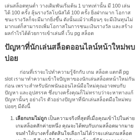
เล่นสล็อตทุนต่ำ วางเดิมพันเริ่มต้น 1 บาทเท่านั้น มี 100 เล่น
ได้ 100 ครั้ง ลุ้นรางวัลโบนัสได้ 100 ครั้ง ยิ่งฝากมาก โอกาส
ชนะรางวัลก็จะมีมากยิ่งขึ้น ดังนั้นแม้ว่าเพื่อนๆ จะมีเงินทุนไม่
มากแต่ก็สามารถเพิ่มโอกาสในการชนะเงินรางวัล และสร้าง
ผลกำไรได้ด้วยการเข้าเล่นที่ เว็บ pg สล็อต
ปัญหาที่นักเล่นสล็อตออนไลน์หน้าใหม่พบ
บ่อย
ก่อนที่เราจะไปทำความรู้จักกับ เกม สล็อต แตกดี pg
slot เรามาทำความเข้าใจปัญหาของนักเล่นสล็อตหน้าใหม่กัน
ก่อน เพราะสำหรับนักพนันออนไลน์มือใหม่คุณอาจพบกับ
ปัญหา และอุปสรรค ซึ่งบางครั้งคุณก็ไม่ทราบว่าจะหาทางแก้
ปัญหานั้นๆ อย่างไร ตัวอย่างปัญหาที่นักเล่นสล็อตมือใหม่พบ
บ่อยๆ มีดังนี้
เลือกเกมไม่ถูก
เป็นความจริงที่สุดที่เมื่อคุณเข้าไปในค่าย
เกมสล็อตสักค่ายหนึ่ง คุณจะได้พบกับเกมสล็อตมากมาย
จนทำให้บางครั้งตัดสินใจเลือกไม่ได้ว่าจะเล่นเกมสล็อต