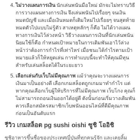
ไม่วางแผนการเงิน
นักเล่นพนันมือใหม่ มักจะไม่ทราบวิธี
การวางแผนทางการเงิน จึงเล่นพนันไปเรื่อยๆ จนเงิน
หมดบัญชี และเมื่อเงินหมดก็เติมใหม่ไปเรื่อยๆ จนสุดท้าย
หมดตัวไปแบบไม่รู้ตัว สาเหตุหลักๆ ก็คือ ไม่ได้วางแผน
ทางการเงินไว้ล่วงหน้า วิธีวางแผนการเงินที่นักเล่นพนัน
นิยมใช้ก็คือ กำหนดเป้าหมายในการเดิมพันเอาไว้ล่วง
หน้าว่าต้องการกำไรที่เท่าไหร่ เมื่อชนะได้กำไรตามเป้า
หมายแล้วก็ให้หยุดเล่น การทำแบบนี้จะทำให้คุณมีทุน
สำหรับเล่นสล็อตได้ในระยะยาว
เลือกเล่นกับเว็บไม่มีคุณภาพ
แม้ว่าคุณจะวางแผนการ
เงินมาเป็นอย่างดี เลือกเกมสล็อตถูกเกมมาทำกำไร แต่
หากคุณเลือกเว็บผู้ให้บริการที่ไม่มีคุณภาพ เว็บโกง คุณก็
ไม่สามารถถอนเงินออกได้อยู่ดี ดังนั้นก่อนเริ่มวางเดิมพัน
ควรเลือกสมัครสมาชิกเว็บพนันออนไลน์ที่ดีมีคุณภาพ
ก่อนเป็นอันดับแรก
รีวิว เกมสล็อต pg sushi oishi ซูชิ โออิชิ
ซูชิอาหารขึ้นชื่อของประเทศญี่ปุ่นที่ทุกคนรู้จัก และเคยลิ้ม