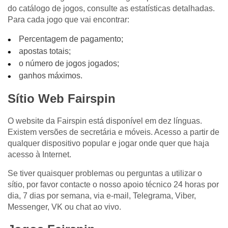
do catálogo de jogos, consulte as estatísticas detalhadas.
Para cada jogo que vai encontrar:
Percentagem de pagamento;
apostas totais;
o número de jogos jogados;
ganhos máximos.
Sítio Web Fairspin
O website da Fairspin está disponível em dez línguas.
Existem versões de secretária e móveis. Acesso a partir de
qualquer dispositivo popular e jogar onde quer que haja
acesso à Internet.
Se tiver quaisquer problemas ou perguntas a utilizar o
sítio, por favor contacte o nosso apoio técnico 24 horas por
dia, 7 dias por semana, via e-mail, Telegrama, Viber,
Messenger, VK ou chat ao vivo.