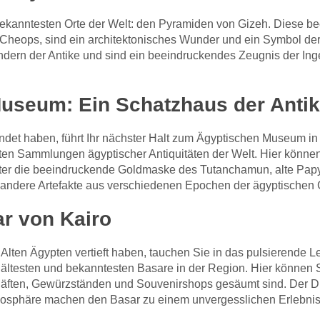
 bekanntesten Orte der Welt: den Pyramiden von Gizeh. Diese 
Cheops, sind ein architektonisches Wunder und ein Symbol der a
dern der Antike und sind ein beeindruckendes Zeugnis der Inge
useum: Ein Schatzhaus der Anti
det haben, führt Ihr nächster Halt zum Ägyptischen Museum i
ten Sammlungen ägyptischer Antiquitäten der Welt. Hier können
er die beeindruckende Goldmaske des Tutanchamun, alte Papyr
 andere Artefakte aus verschiedenen Epochen der ägyptischen 
ar von Kairo
Alten Ägypten vertieft haben, tauchen Sie in das pulsierende L
er ältesten und bekanntesten Basare in der Region. Hier könne
häften, Gewürzständen und Souvenirshops gesäumt sind. Der D
tmosphäre machen den Basar zu einem unvergesslichen Erlebnis